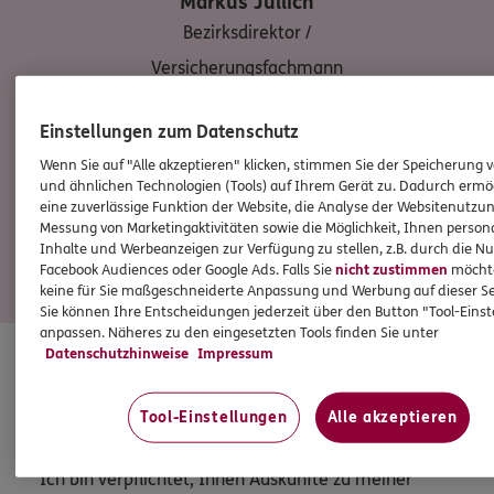
Markus
Jüllich
Bezirksdirektor /
Versicherungsfachmann
(BWV)
Einstellungen zum Datenschutz
Tel:
06241/6598
Wenn Sie auf "Alle akzeptieren" klicken, stimmen Sie der Speicherung 
Markus.Juellich@ergo.de
und ähnlichen Technologien (Tools) auf Ihrem Gerät zu. Dadurch ermö
Mobil:
0176/63818111
eine zuverlässige Funktion der Website, die Analyse der Websitenutzun
Messung von Marketingaktivitäten sowie die Möglichkeit, Ihnen persona
Inhalte und Werbeanzeigen zur Verfügung zu stellen, z.B. durch die N
Facebook Audiences oder Google Ads. Falls Sie
nicht zustimmen
möchten
keine für Sie maßgeschneiderte Anpassung und Werbung auf dieser Se
Mehr
Sie können Ihre Entscheidungen jederzeit über den Button "Tool-Eins
anpassen. Näheres zu den eingesetzten Tools finden Sie unter
Datenschutzhinweise
Impressum
HINWEIS
Wichtiges aus dem Vermittlerrecht
Tool-Einstellungen
Alle akzeptieren
Ich bin verpflichtet, Ihnen Auskünfte zu meiner